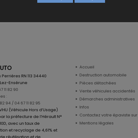
AUTO
Accueil
Destruction automobile
 Perrières RN 113 34440
-Lez-Ensérune
Pièces détachées
67 11 82 90
Vente véhicules accidentés
es :
Démarches administratives
 82 94
/ 04 67 11 82 95
Infos
VHU (Véhicule Hors d’Usage)
Contactez votre épaviste sur
ar la préfecture de l’Hérault N°
Mentions légales
0D, avec un taux de
ation et recyclage de 4,61% et
de réutilisation et de