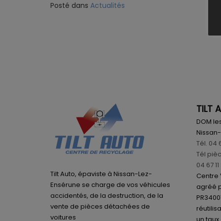
Posté dans
Actualités
TILT 
DOM les
Nissan
Tél. 04 
Tél pièc
04 67 11
Tilt Auto, épaviste à Nissan-Lez-
Centre 
Ensérune se charge de vos véhicules
agréé p
accidentés, de la destruction, de la
PR34001
vente de pièces détachées de
réutilis
voitures
un taux 