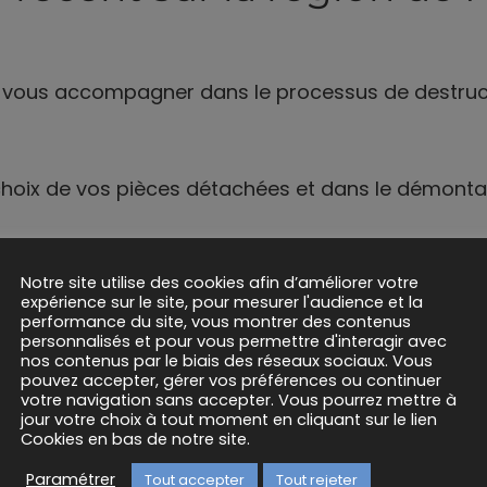
r vous accompagner dans le processus de destruct
hoix de vos pièces détachées et dans le démontag
ge gamme de véhicules accidentés proposés à la v
Notre site utilise des cookies afin d’améliorer votre
expérience sur le site, pour mesurer l'audience et la
performance du site, vous montrer des contenus
personnalisés et pour vous permettre d'interagir avec
démarches administratives.
nos contenus par le biais des réseaux sociaux. Vous
pouvez accepter, gérer vos préférences ou continuer
votre navigation sans accepter. Vous pourrez mettre à
tualités de notre centre VHU !
jour votre choix à tout moment en cliquant sur le lien
Cookies en bas de notre site.
Paramétrer
Tout accepter
Tout rejeter